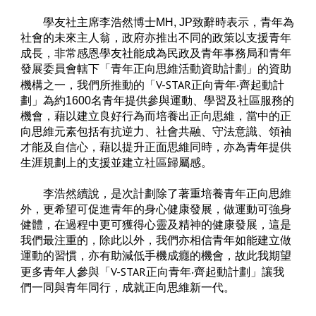
學友社主席李浩然博士MH, JP致辭時表示，青年為
社會的未來主人翁，政府亦推出不同的政策以支援青年
成長，非常感恩學友社能成為民政及青年事務局和青年
發展委員會轄下「青年正向思維活動資助計劃」的資助
V-STAR
機構之一，我們所推動的「
正向青年‧齊起動計
劃」為約1600名青年提供參與運動、學習及社區服務的
機會，藉以建立良好行為而培養出正向思維，當中的正
向思維元素包括有抗逆力、社會共融、守法意識、領袖
才能及自信心，藉以提升正面思維同時，亦為青年提供
生涯規劃上的支援並建立社區歸屬感。
李浩然續說，是次計劃除了著重培養青年正向思維
外，更希望可促進青年的身心健康發展，做運動可強身
健體，在過程中更可獲得心靈及精神的健康發展，這是
我們最注重的，除此以外，我們亦相信青年如能建立做
運動的習慣，亦有助減低手機成癮的機會，故此我期望
V-STAR
更多青年人參與「
正向青年‧齊起動計劃」讓我
們一同與青年同行，成就正向思維新一代。