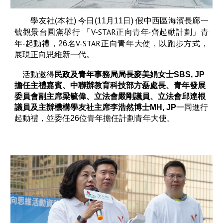
學友社(本社) 今日(11月11日) 假中西區海濱長廊一
V-STAR
號觀景台圓滿舉行 「
正向青年‧齊起動計劃」青
V-STAR
年‧起動禮，26名
正向青年大使，以跑步方式，
展現正向思維新一代。
活動邀得
民政及青年事務局局長麥美娟女士SBS, JP
擔任主禮嘉賓、中聯辦教育科技部方磊處長、青年發展
委員會副主席梁毓偉、立法會嚴剛議員、立法會邱達根
議員及主辦機構學友社主席李浩然博士MH, JP
一同進行
起動禮，並委任26位青年擔任計劃青年大使。