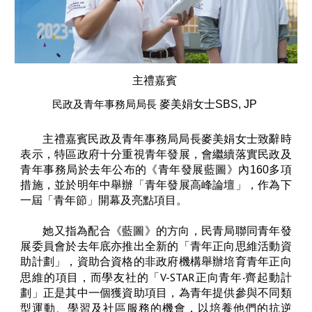
主禮嘉賓
麥美娟女士SBS, JP
民政及青年事務局局長
主禮嘉賓民政及青年事務局局長麥美娟女士致辭時
表示，特區政府十分重視青年發展，會繼續落實民政及
青年事務局於去年公布的《青年發展藍圖》內160多項
措施，並於明年中舉辦「青年發展高峰論壇」，作為下
一屆「青年節」開幕及亮點項目。
她又指為配合《藍圖》的方向，民青局聯同青年發
展委員會於去年底亦推出全新的「青年正向思維活動資
助計劃」，資助合資格的非政府機構舉辦培育青年正向
V-STAR
思維的項目，而學友社的「
正向青年‧齊起動計
劃」正是其中一個獲資助項目，為青年提供參與不同類
型運動、學習及社區服務的機會，以培養他們的抗逆