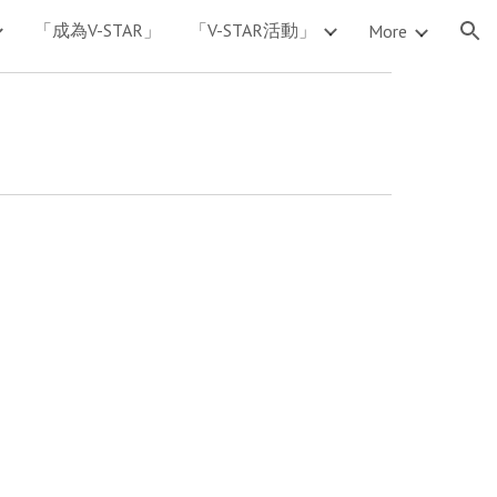
「成為V-STAR」
「V-STAR活動」
More
ion