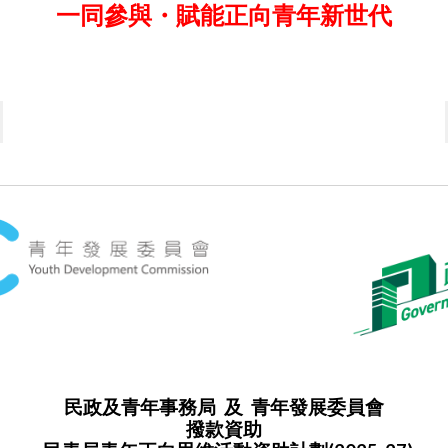
一同參與
・賦能正向青年新世代
民政及青年事務局 及 青年發展委員會
撥款
資助