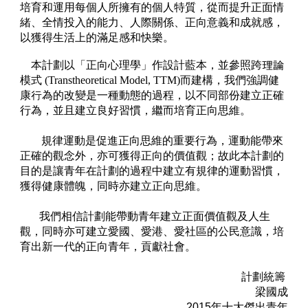
培育和運用每個人所擁有的個人特質，從而提升正面情
緒、全情投入的能力、人際關係、正向意義和成就感，
以獲得生活上的滿足感和快樂。
本計劃以「
正向心理學」
作設計藍本，並參照跨理論
模式 (Transtheoretical Model, TTM)而建構，
我們強調健
康行為的改變是一種動態的過程，以不同部份建立正確
行為，並且建立良好習慣，繼而培育正向思維。
規律運動是促進正向思維的重要行為，運動能帶來
正確的觀念外，亦可獲得正向的價值觀；故此本計劃的
目的是讓青年在計劃的過程中建立有規律的運動習慣，
獲得健康體魄，同時亦建立正向思維。
我們相信計劃能帶動青年建立正面價值觀及人生
觀，同時亦可建立愛國、愛港、愛社區的公民意識，培
育出新一代的正向青年，貢獻社會。
計劃統籌
梁國成
2015年十大傑出青年