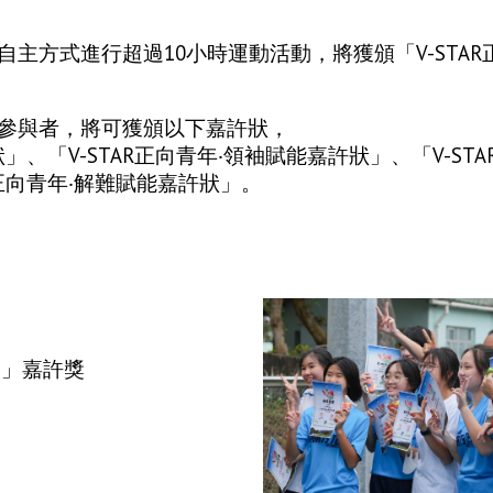
主方式進行超過10小時運動活動，將獲頒「V-STAR
參與者，將可獲頒以下嘉許狀，
」、「V-STAR正向青年‧領袖賦能嘉許狀」、「V-STA
R正向青年‧解難賦能嘉許狀」。
園」嘉許獎
獎