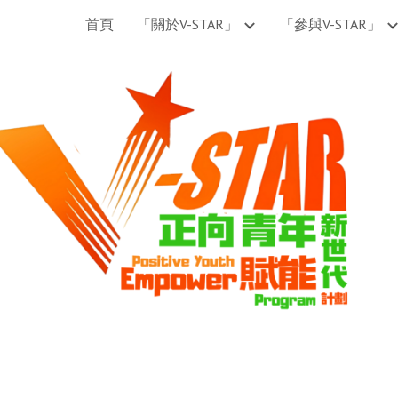
首頁
「關於V-STAR」
「參與V-STAR」
ip to main content
Skip to navigat