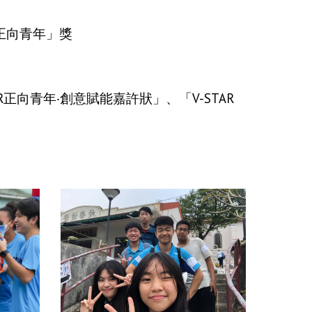
正向青年」獎
R正向青年‧創意賦能嘉許狀」、「V-STAR