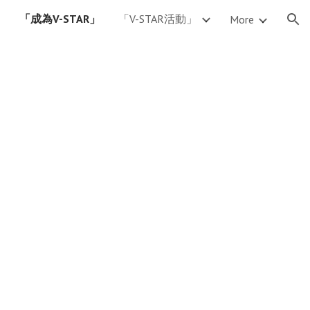
「成為V-STAR」
「V-STAR活動」
More
ion